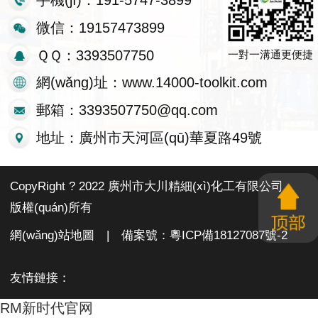
手機(jī)：191-5747-3899
微信：19157473899
ＱＱ：3393507750
一對一溝通更便捷
網(wǎng)址：www.14000-toolkit.com
郵箱：3393507750@qq.com
地址：廣州市天河區(qū)華夏路49號
CopyRight ? 2022 廣州市大川精細(xì)化工有限公司
版權(quán)所有
網(wǎng)站地圖
| 備案號：
粵ICP備18127087號-2
友情鏈接：
RM新时代官网