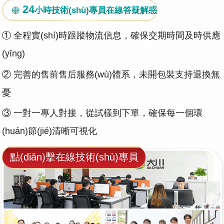
24
小時技術(shù)專員在線答疑解惑
①
全程實(shí)時跟蹤物流信息，確保交期時間及時供應
(yīng)
②
完善的售前售后服務(wù)體系，未開包裝支持退換無
憂
③
一對一專人對接，從試樣到下單，確保每一個環
(huán)節(jié)清晰可視化
點(diǎn)擊在線技術(shù)專員