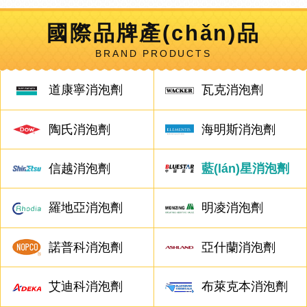
國際品牌產(chǎn)品
BRAND PRODUCTS
道康寧消泡劑
瓦克消泡劑
陶氏消泡劑
海明斯消泡劑
信越消泡劑
藍(lán)星消泡劑
羅地亞消泡劑
明凌消泡劑
諾普科消泡劑
亞什蘭消泡劑
艾迪科消泡劑
布萊克本消泡劑