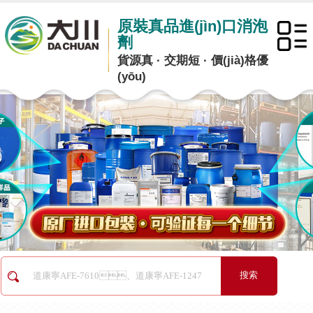
原裝真品進(jìn)口消泡
劑
貨源真 · 交期短 · 價(jià)格優
(yōu)