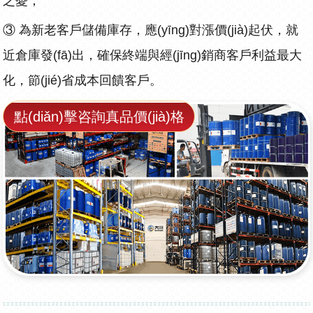
之憂；
③
為新老客戶儲備庫存，應(yīng)對漲價(jià)起伏，就
近倉庫發(fā)出，確保終端與經(jīng)銷商客戶利益最大
化，節(jié)省成本回饋客戶。
點(diǎn)擊咨詢真品價(jià)格