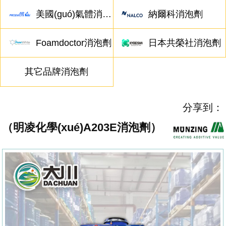
美國(guó)氣體消泡劑
納爾科消泡劑
Foamdoctor消泡劑
日本共榮社消泡劑
其它品牌消泡劑
分享到：
（明凌化學(xué)A203E消泡劑）