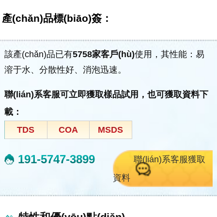
產(chǎn)品標(biāo)簽：
該產(chǎn)品已有
5758家客戶(hù)
使用，其性能：易
溶于水、分散性好、消泡迅速。
聯(lián)系客服可立即獲取樣品試用，也可獲取資料下
載：
TDS
COA
MSDS
191-5747-3899
聯(lián)系客服獲取
資料