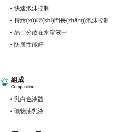
快速泡沫控制
持續(xù)時(shí)間長(zhǎng)泡沫控制
易于分散在水溶液中
防腐性能好
組成
Composition
乳白色液體
礦物油乳液