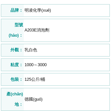
品牌：
明凌化學(xué)
型號
A203E消泡劑
(hào)：
外觀：
乳白色
粘度：
1000～3000
包裝：
125公斤/桶
產(chǎn)
德國(guó)
地：