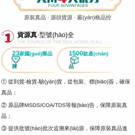
原裝真品 · 源頭貨源 · 嚴(yán)格品控
貨源真
·型號(hào)全
THE SOURCE OF THE REAL MODEL IS ALL
23
1500
家國(guó)際品
款產(chǎn)
牌
品
①
從到貨-檢貨-驗(yàn)貨，從包裝、標(biāo)簽，確保
真品；
②
原品牌MSDS/COA/TDS等報(bào)告，保障原裝真
品；
③
提供批號(hào)批次追溯來(lái)源，保障原裝真品進