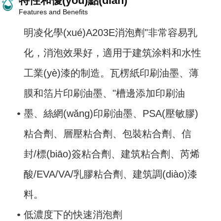
特性和優(yōu)點(diǎn)
Features and Benefits
明凌化學(xué)A203E消泡劑"非常容易乳
化，消泡效果好，適用于建筑涂料和水性
工業(yè)漆的制造。瓦楞紙印刷油墨、薄
膜和箔片印刷油墨、"槽邊添加印刷油
墨、絲網(wǎng)印刷油墨、PSA(壓敏膠)
粘合劑、層壓粘合劑、包裝粘合劑、信
封/標(biāo)簽粘合劑、建筑粘合劑、芮烯
酸/EVA/VA/乳膠粘合劑、建筑調(diào)漆
料。
低濃度下的快速消泡劑