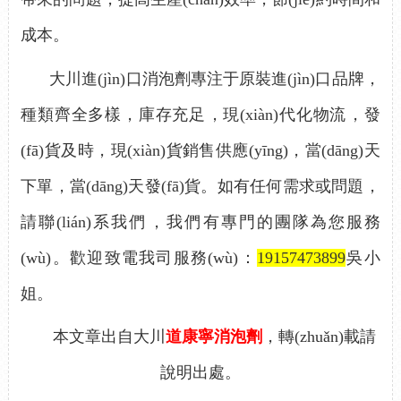
成本。
大川進(jìn)口消泡劑專注于原裝進(jìn)口品牌，
種類齊全多樣，庫存充足，現(xiàn)代化物流，發
(fā)貨及時，現(xiàn)貨銷售供應(yīng)，當(dāng)天
下單，當(dāng)天發(fā)貨。如有任何需求或問題，
請聯(lián)系我們，我們有專門的團隊為您服務
(wù)。歡迎致電我司服務(wù)：
19157473899
吳小
姐。
本文章出自大川
道康寧消泡劑
，轉(zhuǎn)載請
說明出處。