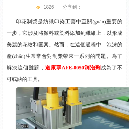
1826
分享到：
印花制漿是紡織印染工藝中至關(guān)重要的
一步，它涉及將顏料或染料添加到纖維上，以形成
美麗的花紋和圖案。然而，在這個過程中，泡沫的
產(chǎn)生常常會對制漿帶來一系列的問題。為了
解決這個難題，
道康寧
AFE-0050消泡劑
成為了不
可或缺的工具。