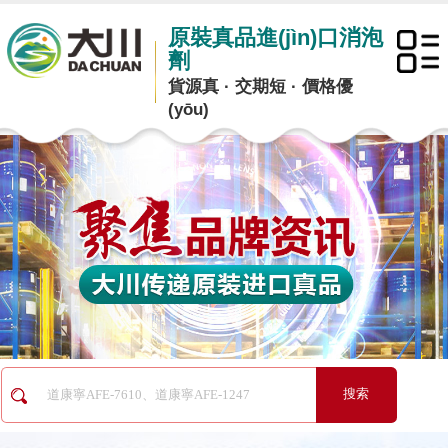
原裝真品進(jìn)口消泡
劑
貨源真 · 交期短 · 價格優
(yōu)