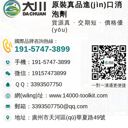
原裝真品進(jìn)口消
泡劑
貨源真 · 交期短 · 價格優
(yōu)
國際品牌咨詢熱線：
191-5747-3899
手機：191-5747-3899
微信：19157473899
ＱＱ：3393507750
一對一溝通更便捷
網(wǎng)址：www.14000-toolkit.com
郵箱：3393507750@qq.com
地址：廣州市天河區(qū)華夏路49號