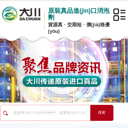
原裝真品進(jìn)口消泡
劑
貨源真 · 交期短 · 價(jià)格優
(yōu)