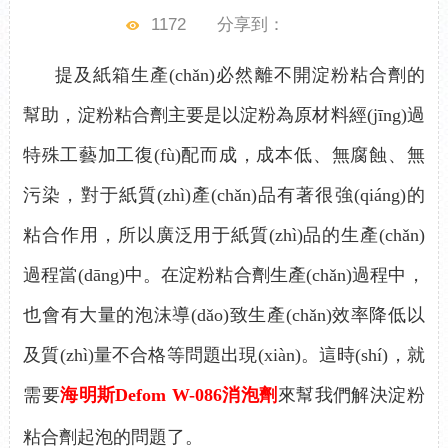
1172
分享到：
提及紙箱生產(chǎn)必然離不開淀粉粘合劑的
幫助，淀粉粘合劑主要是以淀粉為原材料經(jīng)過
特殊工藝加工復(fù)配而成，成本低、無腐蝕、無
污染，對于紙質(zhì)產(chǎn)品有著很強(qiáng)的
粘合作用，所以廣泛用于紙質(zhì)品的生產(chǎn)
過程當(dāng)中。在淀粉粘合劑生產(chǎn)過程中，
也會有大量的泡沫導(dǎo)致生產(chǎn)效率降低以
及質(zhì)量不合格等問題出現(xiàn)。這時(shí)，就
需要
海明斯Defom W-086
消泡劑
來幫我們解決淀粉
粘合劑起泡的問題了。