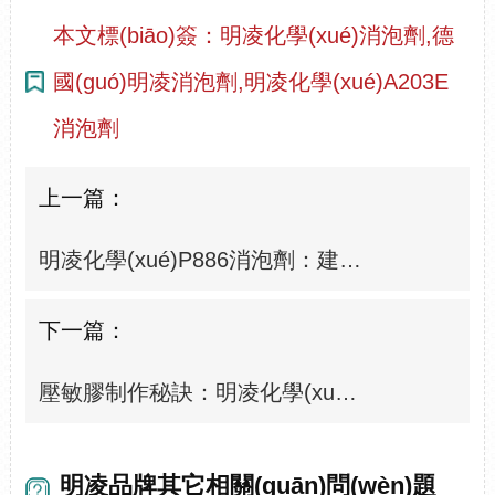
本文標(biāo)簽：明凌化學(xué)消泡劑,德
國(guó)明凌消泡劑,明凌化學(xué)A203E
消泡劑
上一篇：
明凌化學(xué)P886消泡劑：建筑材料生產(chǎn)必備品
下一篇：
壓敏膠制作秘訣：明凌化學(xué)A203E消泡劑
明凌品牌其它相關(guān)問(wèn)題