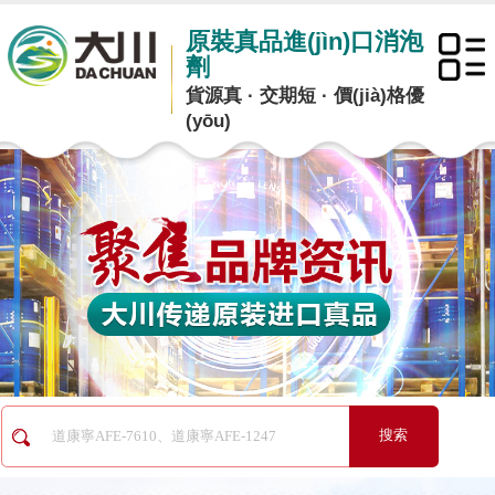
原裝真品進(jìn)口消泡
劑
貨源真 · 交期短 · 價(jià)格優
(yōu)