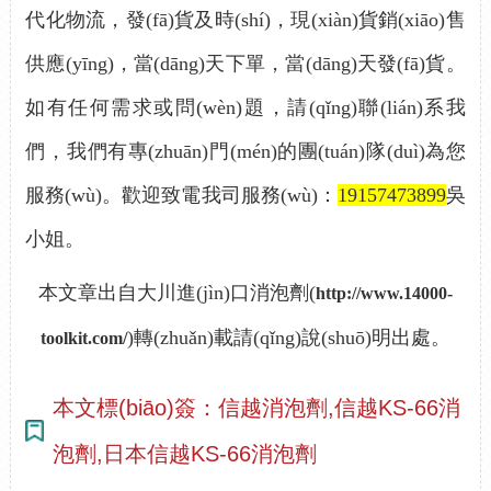
代化物流，發(fā)貨及時(shí)，現(xiàn)貨銷(xiāo)售
供應(yīng)，當(dāng)天下單，當(dāng)天發(fā)貨。
如有任何需求或問(wèn)題，請(qǐng)聯(lián)系我
們，我們有專(zhuān)門(mén)的團(tuán)隊(duì)為您
服務(wù)。歡迎致電我司服務(wù)：
19157473899
吳
小姐。
本文章出自大川進(jìn)口消泡劑
(
http://www.14000-
)
轉(zhuǎn)載請(qǐng)說(shuō)明出處。
toolkit.com/
本文標(biāo)簽：信越消泡劑,信越KS-66消
泡劑,日本信越KS-66消泡劑