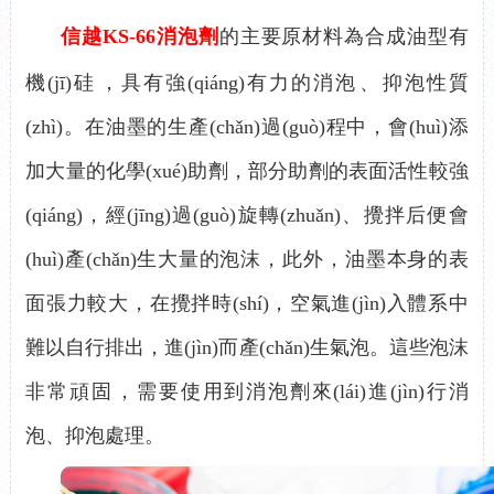
信越KS-66
消泡劑
的主要原材料為合成油型有
機(jī)硅，具有強(qiáng)有力的消泡、抑泡性質
(zhì)。在油墨的生產(chǎn)過(guò)程中，會(huì)添
加大量的化學(xué)助劑，部分助劑的表面活性較強
(qiáng)，經(jīng)過(guò)旋轉(zhuǎn)、攪拌后便會
(huì)產(chǎn)生大量的泡沫，此外，油墨本身的表
面張力較大，在攪拌時(shí)，空氣進(jìn)入體系中
難以自行排出，進(jìn)而產(chǎn)生氣泡。這些泡沫
非常頑固，需要使用到消泡劑來(lái)進(jìn)行消
泡、抑泡處理。