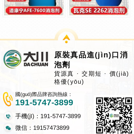
原裝真品進(jìn)口消
泡劑
貨源真 · 交期短 · 價(jià)
格優(yōu)
國(guó)際品牌咨詢熱線：
191-5747-3899
手機(jī)：191-5747-3899
微信：19157473899