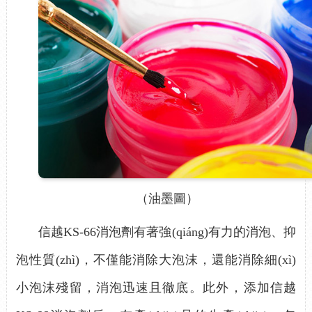
（油墨圖）
信越
KS-66消泡劑有著強(qiáng)有力的消泡、抑
泡性質(zhì)，不僅能消除大泡沫，還能消除細(xì)
小泡沫殘留，消泡迅速且徹底。此外，添加信越