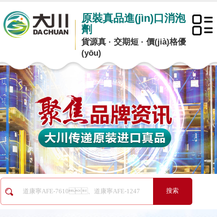
原裝真品進(jìn)口消泡
劑
貨源真 · 交期短 · 價(jià)格優
(yōu)