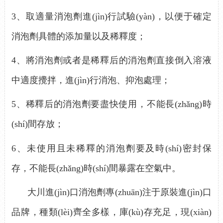
3、
取適量消泡劑進(jìn)行試驗(yàn)，以便于確定
消泡劑具體的添加量以及稀釋度；
4、
將消泡劑或者是稀釋后的消泡劑直接倒入溶液
中適度攪拌，進(jìn)行消泡、抑泡處理；
5、
稀釋后的消泡劑要盡快使用，不能長(zhǎng)時
(shí)間存放；
6、
未使用且未稀釋的消泡劑要及時(shí)密封保
存，不能長(zhǎng)時(shí)間暴露在空氣中。
大川進(jìn)口消泡劑專(zhuān)注于原裝進(jìn)口
品牌，種類(lèi)齊全多樣，庫(kù)存充足，現(xiàn)