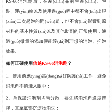
KS-66消泡劑后，在產(chǎn)品的生產(chǎn)、包
裝、運(yùn)輸以及使用過(guò)程中都不會(huì)出現
(xiàn)二次起泡的問(wèn)題，也不會(huì)影響到原
材料的基本性質(zhì)以及其他助劑的正常使用，通
過(guò)微量的添加便能達(dá)到理想的消泡、抑泡
效果。
如何正確使用
信越KS-66
消泡劑
？
1、
使用前應(yīng)當(dāng)做好防護(hù)工作，避免
消泡劑不慎濺入眼中；
2、
為保證消泡劑均勻分散，要先將消泡劑適度攪
拌，直至底部沉淀物消失；