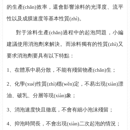
的生產(chǎn)效率，還會影響涂料的光澤度、流平
性以及成膜速度等基本性質(zhì)。
對于涂料生產(chǎn)過程中的起泡問題，小編
建議使用消泡劑來解決。而涂料獨有的性質(zhì)又
要求消泡劑要具有以下特點：
1、
在體系中易分散，不能有殘留物產(chǎn)生；
2、
化學(xué)性質(zhì)穩(wěn)定，不易出現(xiàn)漂
油、破乳、分層等現(xiàn)象；
3、
消泡速度快且徹底，不會有細小泡沫殘留；
4、
抑泡時間長，不會出現(xiàn)二次起泡的情況；