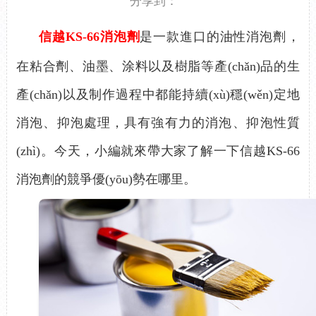
分享到：
信越KS-66
消泡劑
是一款進口的油性消泡劑，
在粘合劑、油墨、涂料以及樹脂等產(chǎn)品的生
產(chǎn)以及制作過程中都能持續(xù)穩(wěn)定地
消泡、抑泡處理，具有強有力的消泡、抑泡性質
(zhì)。今天，小編就來帶大家了解一下
信越
KS-66
消泡劑
的競爭優(yōu)勢在哪里。